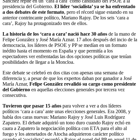
Sánchez repite en un ‘cara a cara’ como candidato del PSOE a la
presidencia del Gobierno.
El líder ‘socialista’ ya se ha enfrentado
a dos debates de este formato
, pero el récord sigue estando en su
anterior contrincante político, Mariano Rajoy. De los seis ‘cara a
cara’, Rajoy ha protagonizado tres de ellos.
La historia de los ‘cara a cara’ nació hace 30 años
de la mano de
Felipe González y José María Aznar. 17 años después del incio de la
democracia, los líderes de PSOE y PP se medían en un formato
inédito hasta el momento en España y que permitía a los
espectadores ver enfrentadas las dos opciones políticas que tenían
posibilidades de llegar a la Moncloa.
Este debate se celebró en dos citas con apenas una semana de
diferencia y, a pesar de que los expertos daban por ganador a José
María Aznar,
Felipe González revalidó su cargo como presidente
del Gobierno
en aquellas elecciones generales por tercera vez
consecutiva.
Tuvieron que pasar 15 años
para volver a ver a dos líderes
políticos ‘cara a cara’ ante unas elecciones generales. Era 2008, y
había dos caras nuevas: Mariano Rajoy y José Luis Rodríguez
Zapatero. El debate adquirió un tono duro cuando Rajoy echó en
caara a Zapatero la negociación política con ETA para el alto al
fuego y los atenetados de Atocha adquirieron carácter político
cuando el ‘socialista’ recordó a Rajoy el papel del PP en aquel 11 de