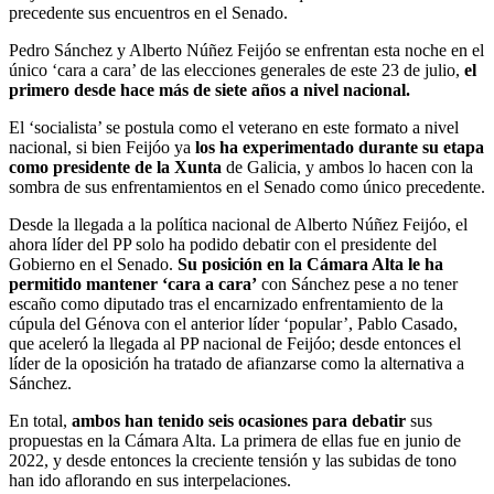
precedente sus encuentros en el Senado.
Pedro Sánchez y Alberto Núñez Feijóo se enfrentan esta noche en el
único ‘cara a cara’ de las elecciones generales de este 23 de julio,
el
primero desde hace más de siete años a nivel nacional.
El ‘socialista’ se postula como el veterano en este formato a nivel
nacional, si bien Feijóo ya
los ha experimentado durante su etapa
como presidente de la Xunta
de Galicia, y ambos lo hacen con la
sombra de sus enfrentamientos en el Senado como único precedente.
Desde la llegada a la política nacional de Alberto Núñez Feijóo, el
ahora líder del PP solo ha podido debatir con el presidente del
Gobierno en el Senado.
Su posición en la Cámara Alta le ha
permitido mantener ‘cara a cara’
con Sánchez pese a no tener
escaño como diputado tras el encarnizado enfrentamiento de la
cúpula del Génova con el anterior líder ‘popular’, Pablo Casado,
que aceleró la llegada al PP nacional de Feijóo; desde entonces el
líder de la oposición ha tratado de afianzarse como la alternativa a
Sánchez.
En total,
ambos han tenido seis ocasiones para debatir
sus
propuestas en la Cámara Alta. La primera de ellas fue en junio de
2022, y desde entonces la creciente tensión y las subidas de tono
han ido aflorando en sus interpelaciones.