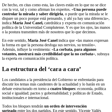
De hecho, en citas como esta, las claves están en lo que no se dice
con la voz, tal y como afirman los expertos. «
Una persona puede
controlar la mirada y saber dirigirla
, o puede que la mirada se le
dispare un poco porque está pensando, y ahí ya hay una diferencia»,
indica
María José Canel,
catedrática y experta en comunicación
política de la Universidad Complutense. Y es que los ojos, las manos
o la postura transmiten más de nosotros que lo que decimos.
En este sentido,
María José Canel
indica que «las manos expresan
la forma en que la persona desfoga sus nervios, su tensión».
Además, influye la vestimenta: «
La corbata, para algunos
votantes, mostrará más credibilidad que la no corbata
«, subraya
la experta en comunicación política.
La estructura del ‘cara a cara’
Los candidatos a la presidencia del Gobierno se enfrentarán para
discutir los temas más candentes de la actualidad y lo harán en un
debate estructurado en torno a
cuatro bloques
: economía, política
social e igualdad; pactos y gobernabilidad; y políticas de Estado,
institucionales e internacional.
Todos los bloques tendrán
un orden de intervención
sorteado
entre los dos partidos. En este sentido, Vicente Vallés