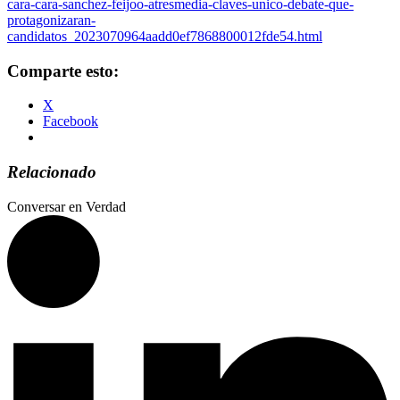
cara-cara-sanchez-feijoo-atresmedia-claves-unico-debate-que-
protagonizaran-
candidatos_2023070964aadd0ef7868800012fde54.html
Comparte esto:
X
Facebook
Relacionado
Conversar en Verdad