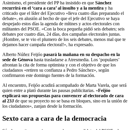
Asimismo, el presidente del PP ha insistido en que
Sánchez
recurrirá en el ‘cara a cara’ al insulto y a la mentira
y ha
criticado que el líder del Ejecutivo «lleva cuatro días preparando el
debate», en alusión al hecho de que el jefe del Ejecutivo se haya
despejado estos días la agenda de mítines y actos electorales con
militantes del PSOE. «Con la boca pequeña pidió seis debates; seis
debates por cuatro días, 24 días, dos campañas electorales juntas.
¡Hombre, se te vio el plumero de los seis debates, menos mal que te
dejamos hacer campaña electoral!», ha expresado.
Alberto Núñez Feijóo
pasará la mañana en su despacho en la
sede de Génova
hasta trasladarse a Atresmedia. Los ‘populares’
afrontan la cita de forma optimista y con el objetivo de que los
ciudadanos «retiren su confianza a Pedro Sánchez», según
confirmaron este domingo fuentes de la formación.
Al encuentro, Feijóo acudirá acompañado de Marta Varela, que será
quien entre a plató durante las pausas publicitarias. «
Feijóo
explicará sus propuestas para convencer al electorado de cara
al 23J
de que su proyecto no se basa en bloques, sino en la unión de
los ciudadanos», zanjan desde la formación.
Sexto cara a cara de la democracia