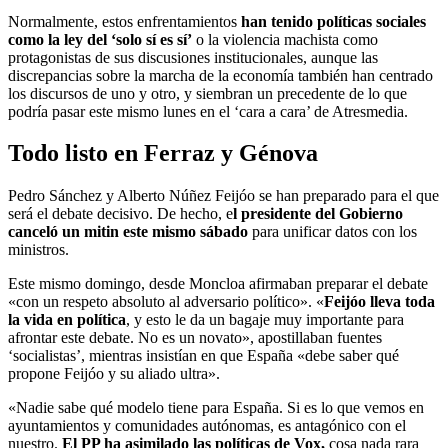
Normalmente, estos enfrentamientos
han tenido políticas sociales
como la ley del ‘solo sí es sí’
o la violencia machista como
protagonistas de sus discusiones institucionales, aunque las
discrepancias sobre la marcha de la economía también han centrado
los discursos de uno y otro, y siembran un precedente de lo que
podría pasar este mismo lunes en el ‘cara a cara’ de Atresmedia.
Todo listo en Ferraz y Génova
Pedro Sánchez y Alberto Núñez Feijóo se han preparado para el que
será el debate decisivo. De hecho, e
l presidente del Gobierno
canceló un mitin este mismo sábado
para unificar datos con los
ministros.
Este mismo domingo, desde Moncloa afirmaban preparar el debate
«con un respeto absoluto al adversario político». «
Feijóo lleva toda
la vida en política
, y esto le da un bagaje muy importante para
afrontar este debate. No es un novato», apostillaban fuentes
‘socialistas’, mientras insistían en que España «debe saber qué
propone Feijóo y su aliado ultra».
«Nadie sabe qué modelo tiene para España. Si es lo que vemos en
ayuntamientos y comunidades autónomas, es antagónico con el
nuestro.
El PP ha asimilado las políticas de Vox,
cosa nada rara