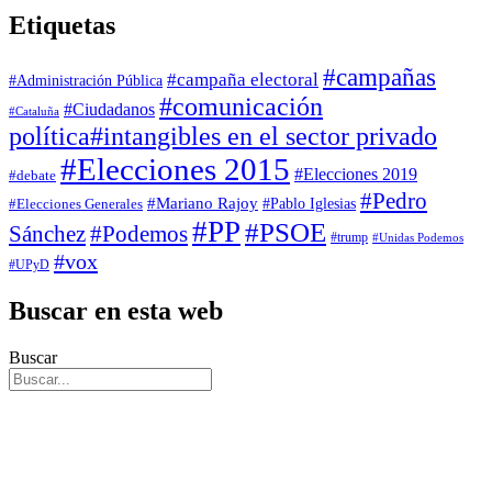
Etiquetas
#campañas
#campaña electoral
#Administración Pública
#comunicación
#Ciudadanos
#Cataluña
política
#intangibles en el sector privado
#Elecciones 2015
#Elecciones 2019
#debate
#Pedro
#Mariano Rajoy
#Pablo Iglesias
#Elecciones Generales
#PP
#PSOE
Sánchez
#Podemos
#trump
#Unidas Podemos
#vox
#UPyD
Buscar en esta web
Buscar