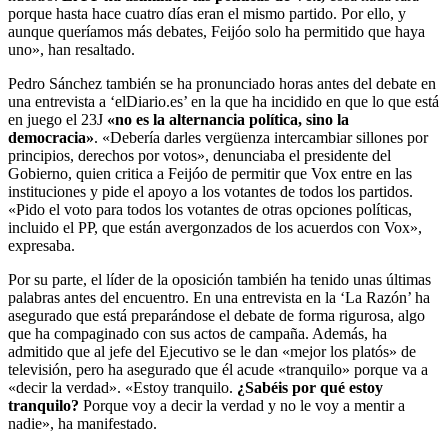
porque hasta hace cuatro días eran el mismo partido. Por ello, y
aunque queríamos más debates, Feijóo solo ha permitido que haya
uno», han resaltado.
Pedro Sánchez también se ha pronunciado horas antes del debate en
una entrevista a ‘elDiario.es’ en la que ha incidido en que lo que está
en juego el 23J
«no es la alternancia política, sino la
democracia»
. «Debería darles vergüenza intercambiar sillones por
principios, derechos por votos», denunciaba el presidente del
Gobierno, quien critica a Feijóo de permitir que Vox entre en las
instituciones y pide el apoyo a los votantes de todos los partidos.
«Pido el voto para todos los votantes de otras opciones políticas,
incluido el PP, que están avergonzados de los acuerdos con Vox»,
expresaba.
Por su parte, el líder de la oposición también ha tenido unas últimas
palabras antes del encuentro. En una entrevista en la ‘La Razón’ ha
asegurado que está preparándose el debate de forma rigurosa, algo
que ha compaginado con sus actos de campaña. Además, ha
admitido que al jefe del Ejecutivo se le dan «mejor los platós» de
televisión, pero ha asegurado que él acude «tranquilo» porque va a
«decir la verdad». «Estoy tranquilo.
¿Sabéis por qué estoy
tranquilo?
Porque voy a decir la verdad y no le voy a mentir a
nadie», ha manifestado.