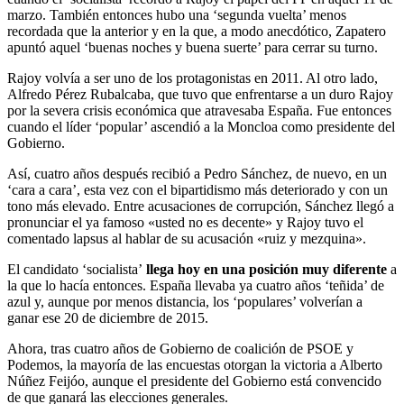
marzo. También entonces hubo una ‘segunda vuelta’ menos
recordada que la anterior y en la que, a modo anecdótico, Zapatero
apuntó aquel ‘buenas noches y buena suerte’ para cerrar su turno.
Rajoy volvía a ser uno de los protagonistas en 2011. Al otro lado,
Alfredo Pérez Rubalcaba, que tuvo que enfrentarse a un duro Rajoy
por la severa crisis económica que atravesaba España. Fue entonces
cuando el líder ‘popular’ ascendió a la Moncloa como presidente del
Gobierno.
Así, cuatro años después recibió a Pedro Sánchez, de nuevo, en un
‘cara a cara’, esta vez con el bipartidismo más deteriorado y con un
tono más elevado. Entre acusaciones de corrupción, Sánchez llegó a
pronunciar el ya famoso «usted no es decente» y Rajoy tuvo el
comentado lapsus al hablar de su acusación «ruiz y mezquina».
El candidato ‘socialista’
llega hoy en una posición muy diferente
a
la que lo hacía entonces. España llevaba ya cuatro años ‘teñida’ de
azul y, aunque por menos distancia, los ‘populares’ volverían a
ganar ese 20 de diciembre de 2015.
Ahora, tras cuatro años de Gobierno de coalición de PSOE y
Podemos, la mayoría de las encuestas otorgan la victoria a Alberto
Núñez Feijóo, aunque el presidente del Gobierno está convencido
de que ganará las elecciones generales.