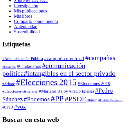
Sobre MJCANAL
Investigación
Mis publicaciones
Mis libros
Comparto conocimiento
Autenticidad
Sostenibilidad
Etiquetas
#campañas
#campaña electoral
#Administración Pública
#comunicación
#Ciudadanos
#Cataluña
política
#intangibles en el sector privado
#Elecciones 2015
#Elecciones 2019
#debate
#Pedro
#Mariano Rajoy
#Pablo Iglesias
#Elecciones Generales
#PP
#PSOE
Sánchez
#Podemos
#trump
#Unidas Podemos
#vox
#UPyD
Buscar en esta web