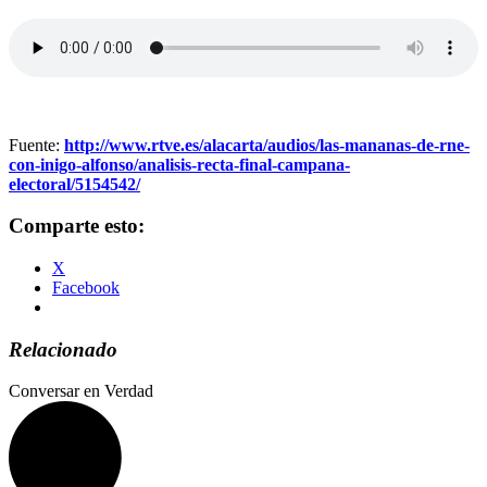
Fuente:
http://www.rtve.es/alacarta/audios/las-mananas-de-rne-
con-inigo-alfonso/analisis-recta-final-campana-
electoral/5154542/
Comparte esto:
X
Facebook
Relacionado
Conversar en Verdad