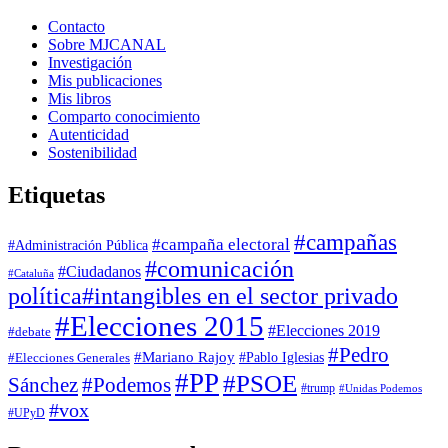
Contacto
Sobre MJCANAL
Investigación
Mis publicaciones
Mis libros
Comparto conocimiento
Autenticidad
Sostenibilidad
Etiquetas
#campañas
#campaña electoral
#Administración Pública
#comunicación
#Ciudadanos
#Cataluña
política
#intangibles en el sector privado
#Elecciones 2015
#Elecciones 2019
#debate
#Pedro
#Mariano Rajoy
#Pablo Iglesias
#Elecciones Generales
#PP
#PSOE
Sánchez
#Podemos
#trump
#Unidas Podemos
#vox
#UPyD