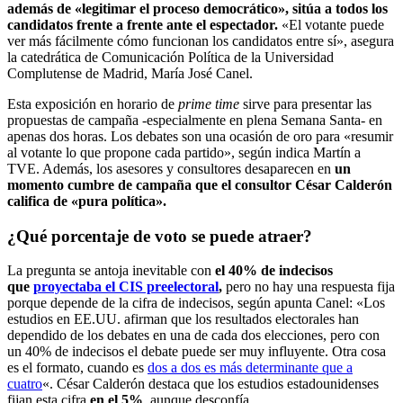
además de «legitimar el proceso democrático», sitúa a todos los
candidatos frente a frente ante el espectador.
«El votante puede
ver más fácilmente cómo funcionan los candidatos entre sí», asegura
la catedrática de Comunicación Política de la Universidad
Complutense de Madrid, María José Canel.
Esta exposición en horario de
prime time
sirve para presentar las
propuestas de campaña -especialmente en plena Semana Santa- en
apenas dos horas. Los debates son una ocasión de oro para «resumir
al votante lo que propone cada partido», según indica Martín a
TVE. Además, los asesores y consultores desaparecen en
un
momento cumbre de campaña que el consultor César Calderón
califica de «pura política».
¿Qué porcentaje de voto se puede atraer?
La pregunta se antoja inevitable con
el 40% de indecisos
que
proyectaba el CIS preelectoral
,
pero no hay una respuesta fija
porque depende de la cifra de indecisos, según apunta Canel: «Los
estudios en EE.UU. afirman que los resultados electorales han
dependido de los debates en una de cada dos elecciones, pero con
un 40% de indecisos el debate puede ser muy influyente. Otra cosa
es el formato, cuando es
dos a dos es más determinante que a
cuatro
«. César Calderón destaca que los estudios estadounidenses
fijan esta cifra
en el 5%
, aunque desconfía.