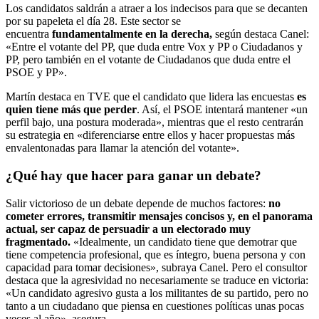
Los candidatos saldrán a atraer a los indecisos para que se decanten
por su papeleta el día 28. Este sector se
encuentra
fundamentalmente en la derecha,
según destaca Canel:
«Entre el votante del PP, que duda entre Vox y PP o Ciudadanos y
PP, pero también en el votante de Ciudadanos que duda entre el
PSOE y PP».
Martín destaca en TVE que el candidato que lidera las encuestas
es
quien tiene más que perder
. Así, el PSOE intentará mantener «un
perfil bajo, una postura moderada», mientras que el resto centrarán
su estrategia en «diferenciarse entre ellos y hacer propuestas más
envalentonadas para llamar la atención del votante».
¿Qué hay que hacer para ganar un debate?
Salir victorioso de un debate depende de muchos factores:
no
cometer errores, transmitir mensajes concisos y, en el panorama
actual, ser capaz de persuadir a un electorado muy
fragmentado.
«Idealmente, un candidato tiene que demotrar que
tiene competencia profesional, que es íntegro, buena persona y con
capacidad para tomar decisiones», subraya Canel. Pero el consultor
destaca que la agresividad no necesariamente se traduce en victoria:
«Un candidato agresivo gusta a los militantes de su partido, pero no
tanto a un ciudadano que piensa en cuestiones políticas unas pocas
veces al año», asegura.