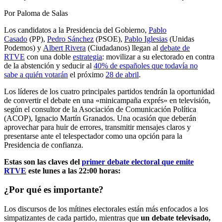
Por Paloma de Salas
Los candidatos a la Presidencia del Gobierno,
Pablo
Casado
(PP),
Pedro Sánchez
(PSOE),
Pablo Iglesias
(Unidas
Podemos) y
Albert Rivera
(Ciudadanos) llegan al
debate de
RTVE
con una doble
estrategia
: movilizar a su electorado en contra
de la abstención y seducir al
40% de españoles que todavía no
sabe a quién votarán
el próximo
28 de abril
.
Los líderes de los cuatro principales partidos tendrán la oportunidad
de convertir el debate en una «minicampaña exprés» en televisión,
según el consultor de la Asociación de Comunicación Política
(ACOP), Ignacio Martín Granados. Una ocasión que deberán
aprovechar para huir de errores, transmitir mensajes claros y
presentarse ante el telespectador como una opción para la
Presidencia de confianza.
Estas son las claves del
primer debate electoral que emite
RTVE
este lunes a las 22:00 horas:
¿Por qué es importante?
Los discursos de los mítines electorales están más enfocados a los
simpatizantes de cada partido, mientras que
un debate televisado,