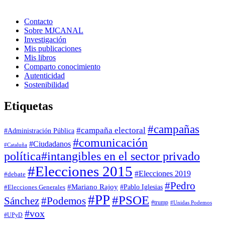
Contacto
Sobre MJCANAL
Investigación
Mis publicaciones
Mis libros
Comparto conocimiento
Autenticidad
Sostenibilidad
Etiquetas
#campañas
#campaña electoral
#Administración Pública
#comunicación
#Ciudadanos
#Cataluña
política
#intangibles en el sector privado
#Elecciones 2015
#Elecciones 2019
#debate
#Pedro
#Mariano Rajoy
#Pablo Iglesias
#Elecciones Generales
#PP
#PSOE
Sánchez
#Podemos
#trump
#Unidas Podemos
#vox
#UPyD