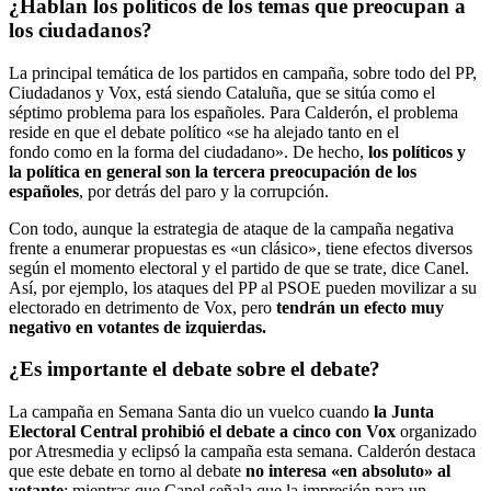
¿Hablan los políticos de los temas que preocupan a
los ciudadanos?
La principal temática de los partidos en campaña, sobre todo del PP,
Ciudadanos y Vox, está siendo Cataluña, que se sitúa como el
séptimo problema para los españoles. Para Calderón, el problema
reside en que el debate político «se ha alejado tanto en el
fondo como en la forma del ciudadano». De hecho,
los políticos y
la política en general son la tercera preocupación de los
españoles
, por detrás del paro y la corrupción.
Con todo, aunque la estrategia de ataque de la campaña negativa
frente a enumerar propuestas es «un clásico», tiene efectos diversos
según el momento electoral y el partido de que se trate, dice Canel.
Así, por ejemplo, los ataques del PP al PSOE pueden movilizar a su
electorado en detrimento de Vox, pero
tendrán un efecto muy
negativo en votantes de izquierdas.
¿Es importante el debate sobre el debate?
La campaña en Semana Santa dio un vuelco cuando
la Junta
Electoral Central prohibió el debate a cinco con Vox
organizado
por Atresmedia y eclipsó la campaña esta semana. Calderón destaca
que este debate en torno al debate
no interesa «en absoluto» al
votante
; mientras que Canel señala que la impresión para un